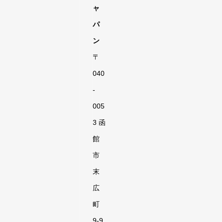
ャ
パ
ン
〒
040
-
005
3 函
館
市
末
広
町
9-9